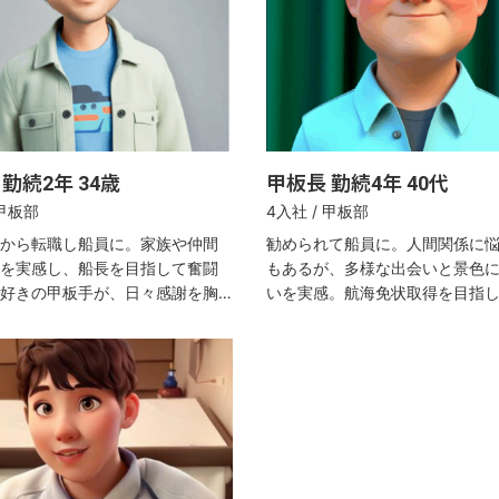
勤続2年 34歳
甲板長 勤続4年 40代
 甲板部
4入社 / 甲板部
から転職し船員に。家族や仲間
勧められて船員に。人間関係に
を実感し、船長を目指して奮闘
もあるが、多様な出会いと景色
好きの甲板手が、日々感謝を胸
いを実感。航海免状取得を目指
免許取得を目指す。
は料理と洗車でリフレッシュ。