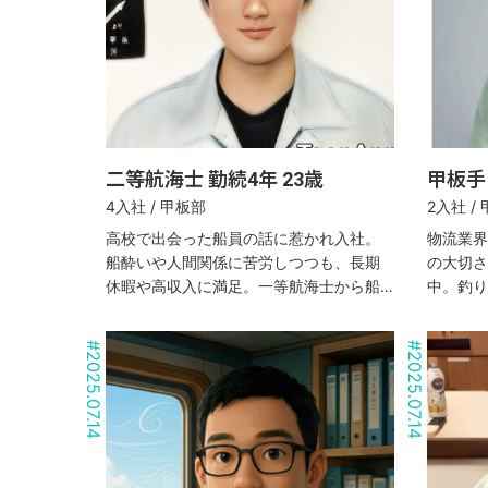
二等航海士 勤続4年 23歳
甲板手 
4入社 / 甲板部
2入社 /
高校で出会った船員の話に惹かれ入社。
物流業界
船酔いや人間関係に苦労しつつも、長期
の大切さ
休暇や高収入に満足。一等航海士から船
中。釣り
長を目指す23歳の若手航海士。
に海技士
#
#
2025.07.14
2025.07.14