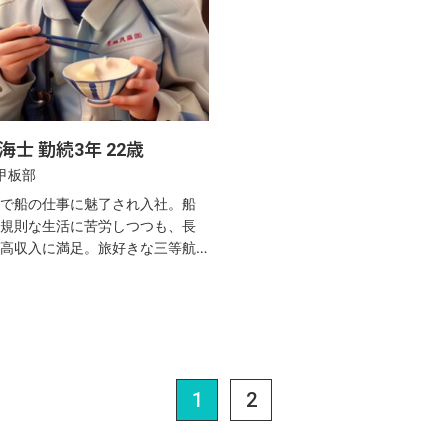
海士 勤続3年 22歳
 甲板部
で船の仕事に魅了され入社。船
規則な生活に苦労しつつも、長
高収入に満足。旅好きな三等航
等航海士を目指し邁進中。
1
2