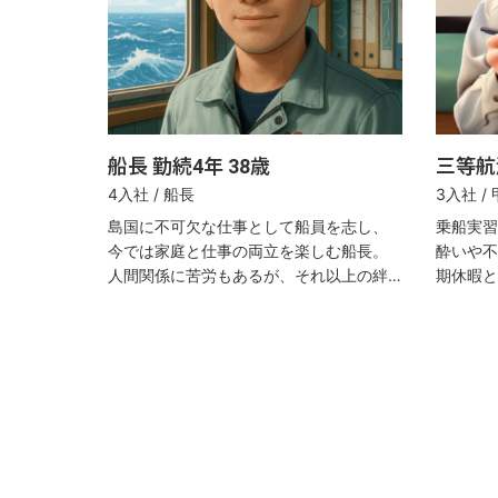
船長 勤続4年 38歳
三等航
4入社 / 船長
3入社 /
島国に不可欠な仕事として船員を志し、
乗船実習
今では家庭と仕事の両立を楽しむ船長。
酔いや不
人間関係に苦労もあるが、それ以上の絆
期休暇と
と安定した収入にやりがいを実感。
海士は二