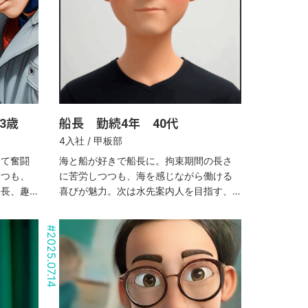
3歳
船長 勤続4年 40代
4入社 / 甲板部
して奮闘
海と船が好きで船長に。拘束期間の長さ
つつも、
に苦労しつつも、海を感じながら働ける
船長、趣
喜びが魅力。次は水先案内人を目指す、
映画とアウトドア好きのベテラン。
#
2025.07.14