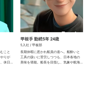
甲板手 勤続5年 24歳
5入社 / 甲板部
悩むこと
長期休暇に惹かれ船員の道へ。船酔いと
にやりが
工具の扱いに苦労しつつも、日本各地の
し、休日
美味を堪能。船長を目指し、気象や航海
術の習得にも前向きな24歳。