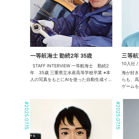
一等航海士 勤続2年 35歳
三等航海
10入社 
STAFF INTERVIEW 一等航海士 勤続2
年 35歳 三重県立水産高等学校卒業 ※本
海が好き
人の写真をもとにAIを使った自動生成イメ
らも、高
ージ画像です 一問一答インタビュー Q. こ
ゲームを
の会社は何社目？ 2社目 Q....
年目の三
#
#
2025.07.15
2025.07.15