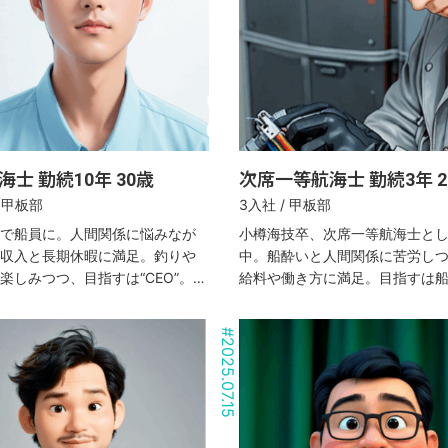
士 勤続10年 30歳
次席一等航海士 勤続3年 2
/ 甲板部
3入社 / 甲板部
で船員に。人間関係に悩みなが
小樽海技卒、次席一等航海士と
収入と長期休暇に満足。釣りや
中。船酔いと人間関係に苦労し
楽しみつつ、目指すは“CEO”。10
給料や働き方に満足。目指すは
等航海士のマイペースな航海。
味も多彩な23歳。
#
2025.07.15