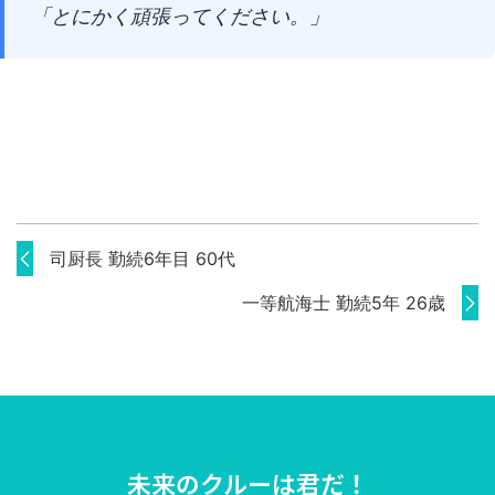
「とにかく頑張ってください。」
司厨長 勤続6年目 60代
一等航海士 勤続5年 26歳
未来のクルーは君だ！